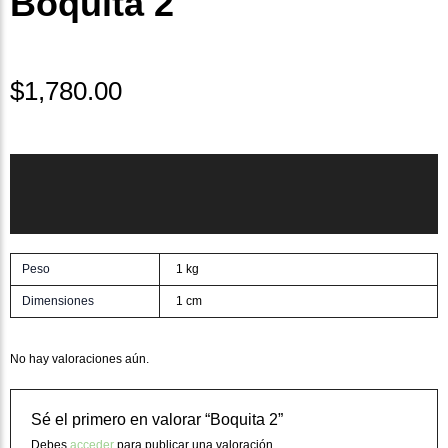
Boquita 2
$
1,780.00
Información adicional
Valoraciones (0)
Peso
1 kg
Dimensiones
1 cm
No hay valoraciones aún.
Sé el primero en valorar “Boquita 2”
Debes
acceder
para publicar una valoración.