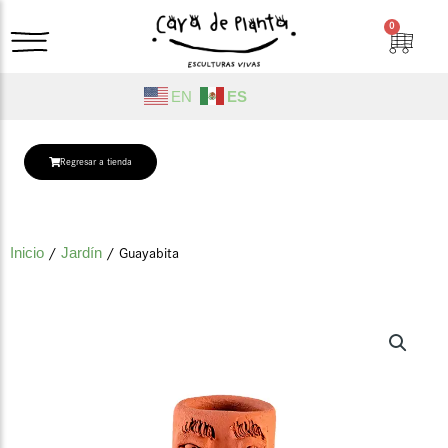
Ir
0
Cart
al
contenido
EN
ES
Regresar a tienda
Inicio
/
Jardín
/ Guayabita