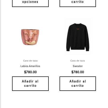
página
opciones
carrito
de
producto
Cara de taza
Cara de taza
Labios Amarillos
Sweater
$
780.00
$
780.00
Añadir al
Añadir al
carrito
carrito