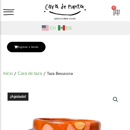
Ir
0
Cart
al
contenido
EN
ES
Regresar a tienda
Inicio
/
Cara de taza
/ Taza Besucona
¡Agotado!