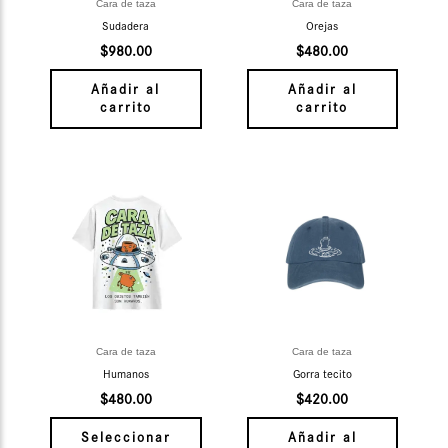
Cara de taza
Cara de taza
Sudadera
Orejas
$
980.00
$
480.00
Añadir al
Añadir al
carrito
carrito
Este
producto
tiene
múltiples
variantes.
Las
opciones
se
Cara de taza
Cara de taza
pueden
Humanos
Gorra tecito
elegir
$
480.00
$
420.00
en
la
Seleccionar
Añadir al