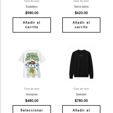
Cara de taza
Cara de taza
Sudadera
Gorra ojitos
$
980.00
$
420.00
Añadir al
Añadir al
carrito
carrito
Este
producto
tiene
múltiples
variantes.
Las
opciones
se
Cara de taza
Cara de taza
pueden
Humanos
Sweater
elegir
$
480.00
$
780.00
en
la
Seleccionar
Añadir al