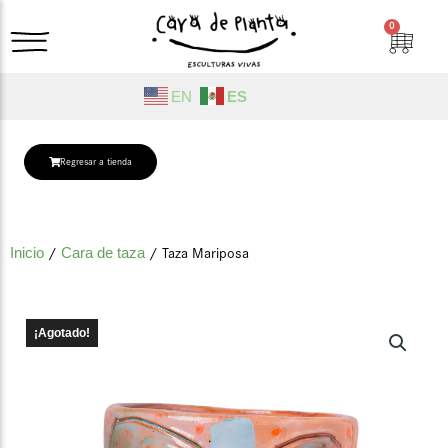
Ir
0
Cart
al
contenido
EN
ES
Regresar a tienda
Inicio
/
Cara de taza
/ Taza Mariposa
¡Agotado!