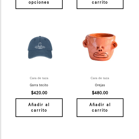
página
opciones
carrito
de
producto
Cara de taza
Cara de taza
Gorra tecito
Orejas
$
420.00
$
480.00
Añadir al
Añadir al
carrito
carrito